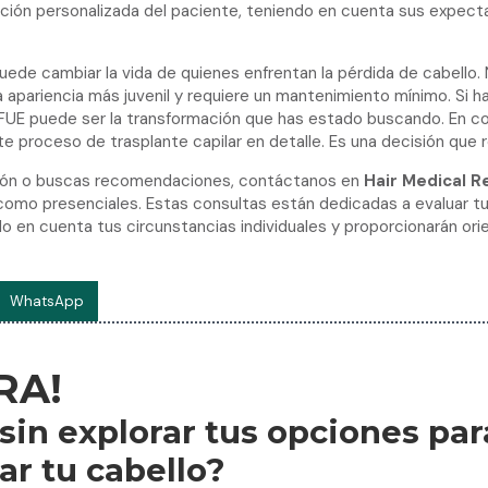
ión personalizada del paciente, teniendo en cuenta sus expecta
uede cambiar la vida de quienes enfrentan la pérdida de cabello. 
 apariencia más juvenil y requiere un mantenimiento mínimo. Si h
e FUE puede ser la transformación que has estado buscando. En 
proceso de trasplante capilar en detalle. Es una decisión que 
ción o buscas recomendaciones, contáctanos en
Hair Medical R
 como presenciales. Estas consultas están dedicadas a evaluar t
endo en cuenta tus circunstancias individuales y proporcionarán o
WhatsApp
 Trasplantes de
Beneficios de la
RA!
Triamcinolon
 sin explorar tus opciones par
ar tu cabello?