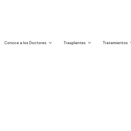
I
o Vidas con Trasp
S
Conoce a los Doctores
Trasplantes
Tratamientos
T
T
T
B
C