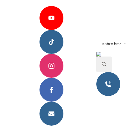
Search Button
Search
for:
Transformand
sobre hmr
Cabello FUE
HMR Blog
Search
for:
- noviembre 14, 2023 -