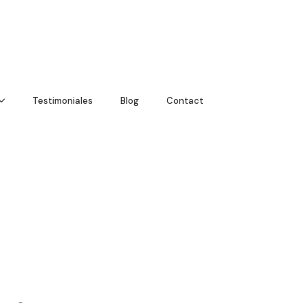
nicio
lantes de
obre hmr
Testimoniales
Blog
Contact
rasplantes
ratamientos
estimoniales
log
ontacto
English